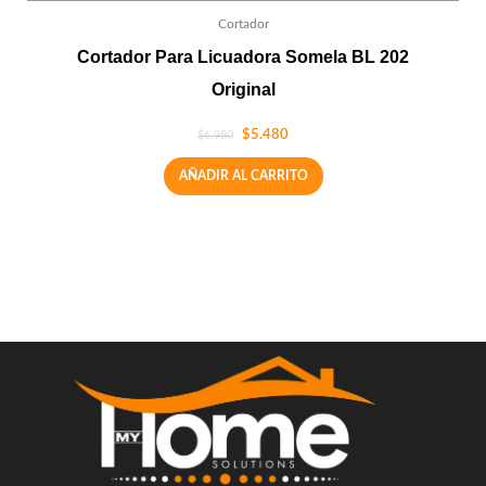
Cortador
Cortador Para Licuadora Somela BL 202
Original
$
5.480
$
6.980
AÑADIR AL CARRITO