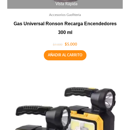
Vista Rápida
Accesorios Gasfitería
Gas Universal Ronson Recarga Encendedores
300 ml
$
5.000
$
7.000
AÑADIR AL CARRITO