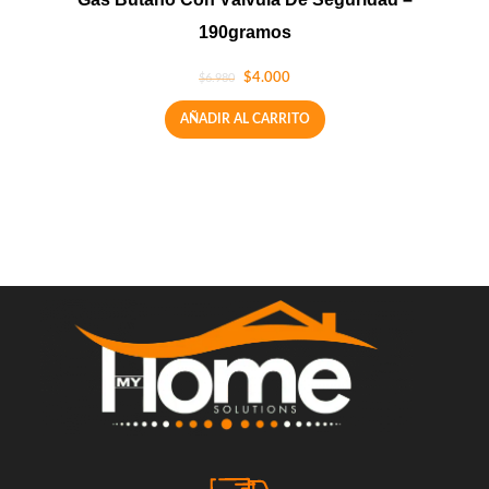
190gramos
$
4.000
$
6.980
AÑADIR AL CARRITO