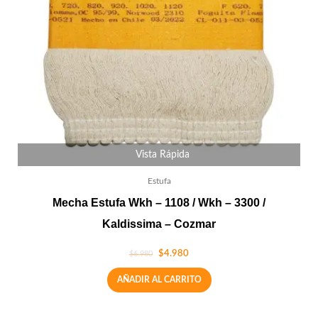
Vista Rápida
Estufa
Mecha Estufa Wkh – 1108 / Wkh – 3300 /
Kaldissima – Cozmar
$
4.980
$
6.980
AÑADIR AL CARRITO