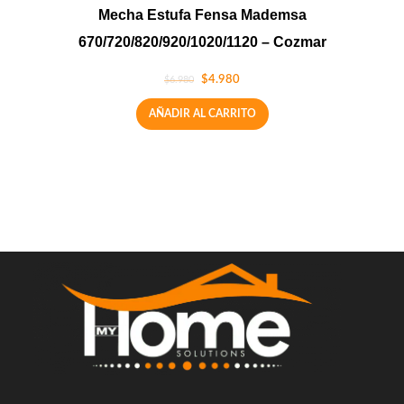
Mecha Estufa Fensa Mademsa
670/720/820/920/1020/1120 – Cozmar
$
4.980
$
6.980
AÑADIR AL CARRITO