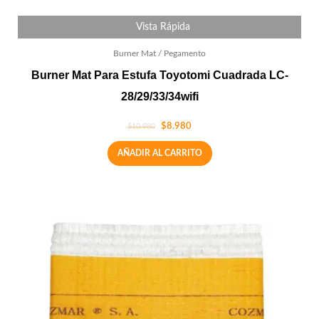
Vista Rápida
Burner Mat / Pegamento
Burner Mat Para Estufa Toyotomi Cuadrada LC-
28/29/33/34wifi
$
8.980
$
10.980
AÑADIR AL CARRITO