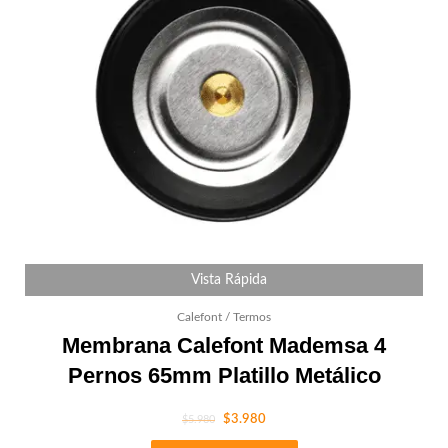
Vista Rápida
Calefont / Termos
Membrana Calefont Mademsa 4
Pernos 65mm Platillo Metálico
$
3.980
$
5.980