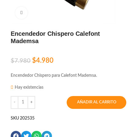
Click to enlarge
Encendedor Chispero Calefont
Mademsa
$
4.980
$
7.980
Encendedor Chispero para Calefont Mademsa.
Hay existencias
AÑADIR AL CARRITO
SKU
202535