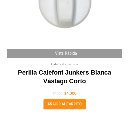
Vista Rápida
Calefont / Termos
Perilla Calefont Junkers Blanca
Vástago Corto
$
4.000
$
7.000
AÑADIR AL CARRITO