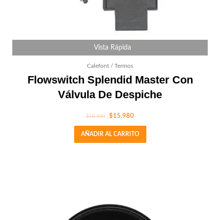
Vista Rápida
Calefont / Termos
Flowswitch Splendid Master Con
Válvula De Despiche
$
15.980
$
18.980
AÑADIR AL CARRITO