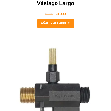
Vástago Largo
$
4.000
$
7.000
AÑADIR AL CARRITO