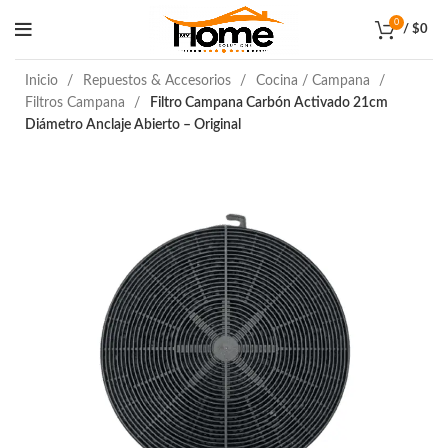
0
/
$
0
Inicio
Repuestos & Accesorios
Cocina / Campana
Filtros Campana
Filtro Campana Carbón Activado 21cm
Diámetro Anclaje Abierto – Original