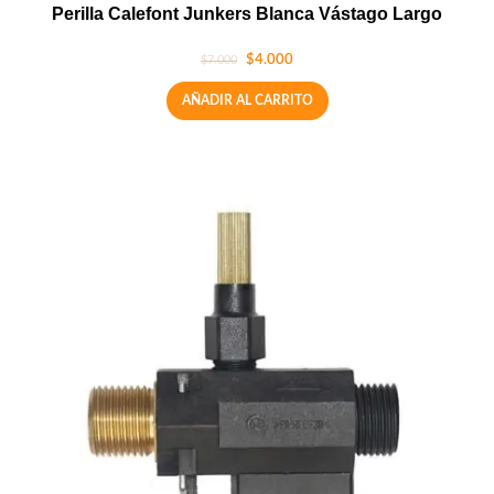
Perilla Calefont Junkers Blanca Vástago Largo
$
4.000
$
7.000
AÑADIR AL CARRITO