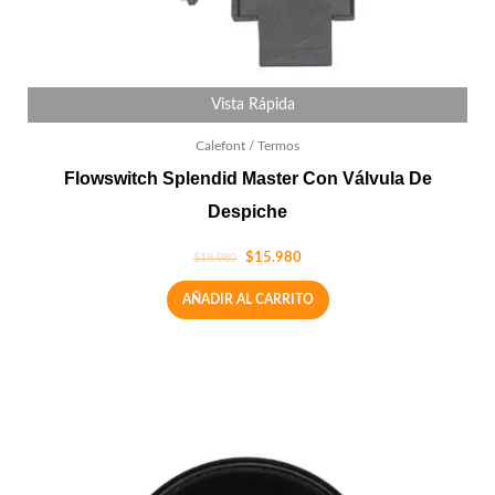
Vista Rápida
Calefont / Termos
Flowswitch Splendid Master Con Válvula De
Despiche
$
15.980
$
18.980
AÑADIR AL CARRITO