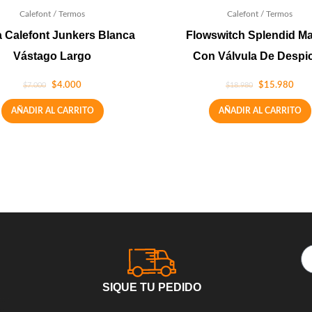
Calefont / Termos
Calefont / Termos
la Calefont Junkers Blanca
Flowswitch Splendid Ma
Vástago Largo
Con Válvula De Despi
$
4.000
$
15.980
$
7.000
$
18.980
AÑADIR AL CARRITO
AÑADIR AL CARRITO
SIQUE TU PEDIDO