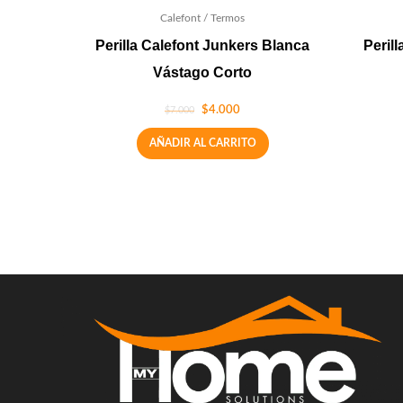
Calefont / Termos
Perilla Calefont Junkers Blanca
Peril
Vástago Corto
$
4.000
$
7.000
AÑADIR AL CARRITO