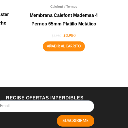
Calefont / Termos
ster
Membrana Calefont Mademsa 4
che
Pernos 65mm Platillo Metálico
$
3.980
$
5.980
AÑADIR AL CARRITO
RECIBE OFERTAS IMPERDIBLES
SUSCRIBIRME