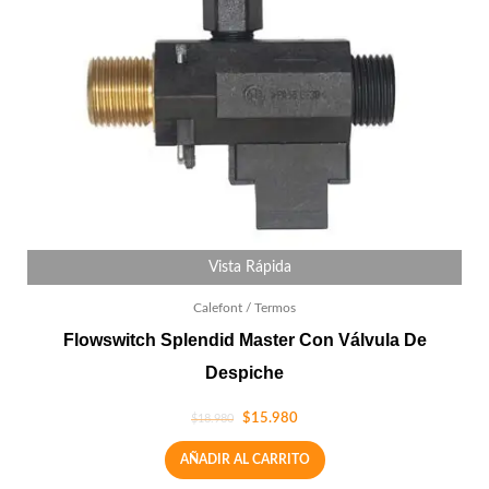
Vista Rápida
Calefont / Termos
Flowswitch Splendid Master Con Válvula De
Despiche
$
15.980
$
18.980
AÑADIR AL CARRITO