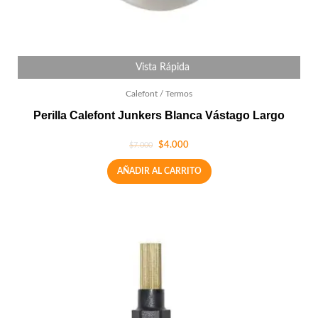
Vista Rápida
Calefont / Termos
Perilla Calefont Junkers Blanca Vástago Largo
$
4.000
$
7.000
AÑADIR AL CARRITO