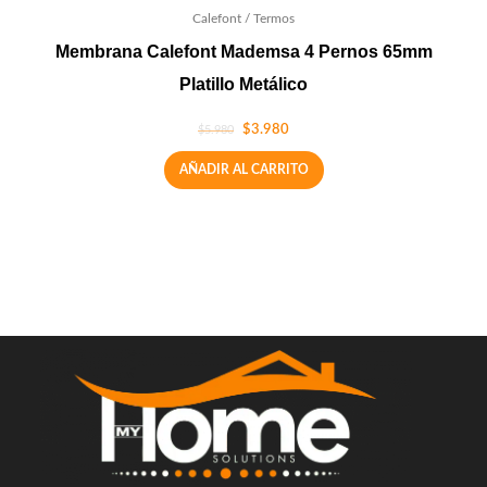
Calefont / Termos
Membrana Calefont Mademsa 4 Pernos 65mm
Platillo Metálico
$
3.980
$
5.980
AÑADIR AL CARRITO