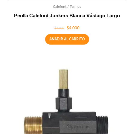
Calefont / Termos
Perilla Calefont Junkers Blanca Vástago Largo
$
4.000
$
7.000
AÑADIR AL CARRITO