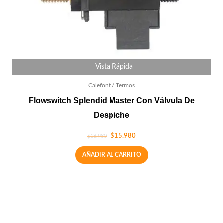
Vista Rápida
Calefont / Termos
Flowswitch Splendid Master Con Válvula De
Despiche
$
15.980
$
18.980
AÑADIR AL CARRITO