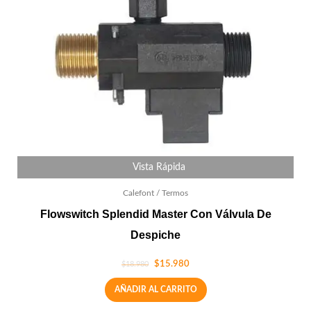
Vista Rápida
Calefont / Termos
Flowswitch Splendid Master Con Válvula De
Despiche
$
15.980
$
18.980
AÑADIR AL CARRITO