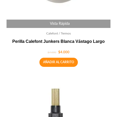
Vista Rápida
Calefont / Termos
Perilla Calefont Junkers Blanca Vástago Largo
$
4.000
$
7.000
AÑADIR AL CARRITO