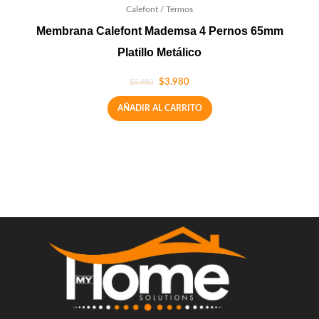
Calefont / Termos
Membrana Calefont Mademsa 4 Pernos 65mm
Platillo Metálico
$
3.980
$
5.980
AÑADIR AL CARRITO