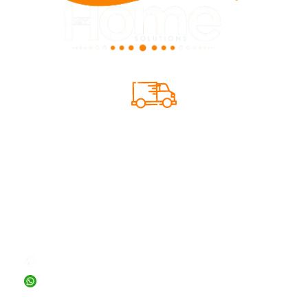
SIQUE TU PEDIDO
INFORMACIÓN
+56 2 23156726
+56 9 71599856
ventas@myhomesolutions.cl