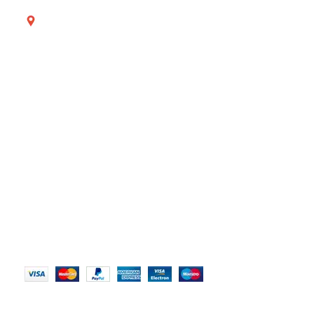
Avenida Providencia 2121 - Providencia, Región
Metropolitana, Chile.
Lunes a Viernes de 8:30am a 18:30hrs - Horario
continuo.
Sabados de 9:30am a 15:00hrs.
NUESTRO SITIO
Nosotros
Contáctanos
Políticas de Privacidad
Términos y Condiciones
MÉTODOS DE PAGO
RECIBE OFERTAS IMPERDIBLES