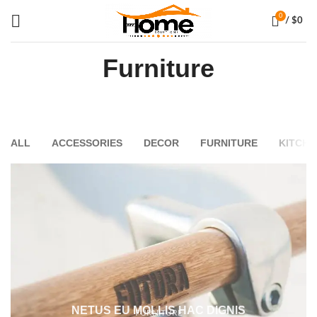
0
/
$
0
Furniture
ALL
ACCESSORIES
DECOR
FURNITURE
KITCHE
NETUS EU MOLLIS HAC DIGNIS
FURNITURE